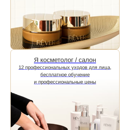
коже нужно увлажнение, более плотное
питание или антивозрастной крем с
коллагеном, в линейке есть подходящие
варианты для ежедневного применения.
Регулярный уход с коллагеном помогает
Я косметолог / салон
поддерживать упругость и гладкость,
12 профессиональных уходов для лица,
визуально смягчает признаки усталости и
делает кожу более свежей и сияющей день
бесплатное обучение
за днем.
и профессиональные цены
Главная
/
Каталог
/
Кремы для лица
Для домашнего ухода
Для косметологов
Антивозрастные кремы для лица
Я просто смотрю сайт