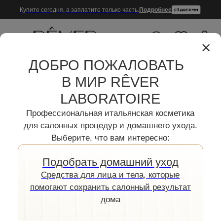
Купите сегодня, а заплатите только часть.
Подробнее
10
0
ДОБРО ПОЖАЛОВАТЬ
В МИР RÊVER
LABORATOIRE
Профессиональная итальянская косметика
для салонных процедур и домашнего ухода.
КРЕМЫ С
Выберите, что вам интересно:
КОЛЛАГЕНОМ
Подобрать домашний уход
Cредства для лица и тела, которые
Коллекция кремов с коллагеном для лица
помогают сохранить салонный результат
собрана так, чтобы вы могли подобрать
дома
средство под свой тип кожи и текущие
задачи ухода. Легкие текстуры DRY TOUCH
распределяются равномерно, быстро
впитываются и не оставляют липкости,
поэтому крем удобно наносить утром перед
макияжем и вечером после очищения. Если