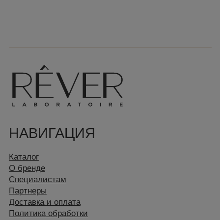
Специалистам
Партнеры
Доставка и оплата
Политика обработки
персональных данных
Публичная оферта
Согласие на обработку
КОНТАКТЫ
info@rules.beauty
shop@rules.beauty
Канал Telegram
Вконтакте
Instagram*