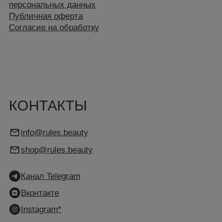
(*принадлежит компании Meta, признанной
экстремистской и запрещённой на
территории РФ)
АДРЕС
Москва, ул. Большая Марьинская 9с1
Яндекс Навигатор
С 10.00 ДО 18.00
+7 (499) 130-70-03
+7 (903) 000-21-72
Подберём уход под вашу кожу
ООО «Правила Красоты» 2025-2026,
Бесплатная консультация специалиста и
все права защищены
скидка 10% на первый заказ.
ИНН: 7743366400
КПП: 774301001
Подобрать уход
Карта сайта
Разработка сайта