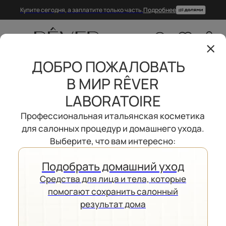
Купите сегодня, а заплатите только часть.
Подробнее
10
0
ДОБРО ПОЖАЛОВАТЬ
Главная
/
Партнеры
В МИР RÊVER
LABORATOIRE
ПАРТНЕРЫ
Профессиональная итальянская косметика
для салонных процедур и домашнего ухода.
СПИСКОМ
НА КАРТЕ
Выберите, что вам интересно:
Подобрать домашний уход
Cредства для лица и тела, которые
КЛИНИКИ И САЛОНЫ
помогают сохранить салонный
результат дома
МОСКВЫ