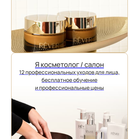
ЦЕНТР ВРАЧЕБНОЙ КОСМЕТОЛОГИИ,
КРАСОТЫ И СПА HEALTH CLUB
Я косметолог / салон
12 профессиональных уходов для лица,
+7 (925) 733-34-22
бесплатное обучение
и профессиональные цены
пр-т Маршала Жукова, д.78 к.4
hcspa.ru
ИЗУМРУД САЛОН КРАСОТЫ
+7 (985) 762-49-00
Я просто смотрю сайт
Изумрудная ул., 52 (этаж 1)
izymryd.ru