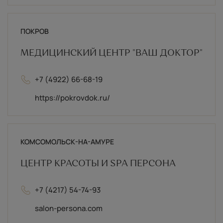
персональных данных
Публичная оферта
Согласие на обработку
ПОКРОВ
МЕДИЦИНСКИЙ ЦЕНТР "ВАШ ДОКТОР"
+7 (4922) 66-68-19
КОНТАКТЫ
https://pokrovdok.ru/
info@rules.beauty
shop@rules.beauty
КОМСОМОЛЬСК-НА-АМУРЕ
Канал Telegram
Вконтакте
ЦЕНТР КРАСОТЫ И SPA ПЕРСОНА
Instagram*
+7 (4217) 54-74-93
(*принадлежит компании Meta, признанной
экстремистской и запрещённой на
salon-persona.com
территории РФ)