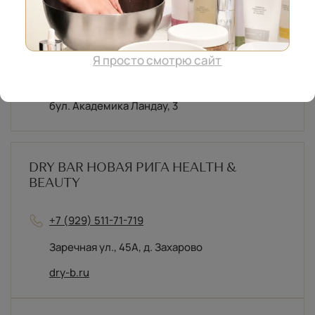
BULVAR
+7 (495) 153-75-79
бул. Академика Ландау, 3
DRY BAR НОВАЯ РИГА HEALTH &
BEAUTY
+7 (929) 511-71-719
Заречная ул., 45А, д. Захарово
dry-b.ru