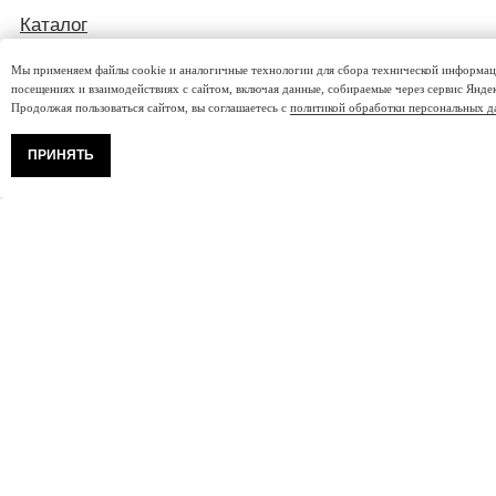
АДРЕС
Москва, ул. Большая Марьинская 9с1
Мы применяем файлы cookie и аналогичные технологии для сбора технической информац
посещениях и взаимодействиях с сайтом, включая данные, собираемые через сервис Янде
Яндекс Навигатор
Продолжая пользоваться сайтом, вы соглашаетесь с
политикой обработки персональных д
С 10.00 ДО 18.00
ПРИНЯТЬ
+7 (499) 130-70-03
+7 (903) 000-21-72
ООО «Правила Красоты» 2025-2026,
все права защищены
ИНН: 7743366400
КПП: 774301001
Карта сайта
Разработка сайта