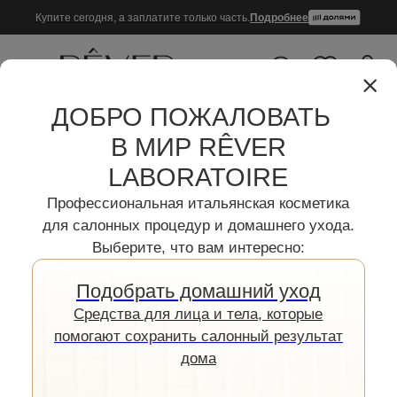
Купите сегодня, а заплатите только часть.
Подробнее
10
0
ДОБРО ПОЖАЛОВАТЬ
В МИР RÊVER
LABORATOIRE
Профессиональная итальянская косметика
для салонных процедур и домашнего ухода.
УВЛАЖНЯЮЩИЕ
Выберите, что вам интересно:
СРЕДСТВА ДЛЯ ЛИЦА
Подобрать домашний уход
Cредства для лица и тела, которые
В основе наших мистов лежит не просто
помогают сохранить салонный результат
вода, а раствор активных гидратантов,
дома
которые не испаряются бесследно, а
фиксируются в роговом слое. Благодаря
наличию полисахаридов и компонентов
Натурального Увлажняющего Фактора (NMF),
мист создает на коже невидимую
гигроскопичную вуаль, которая удерживает