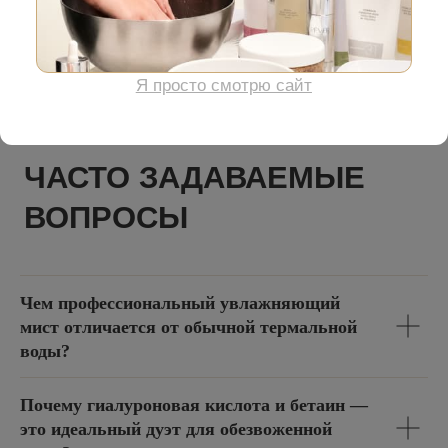
ЧАСТО ЗАДАВАЕМЫЕ
ВОПРОСЫ
Чем профессиональный увлажняющий
мист отличается от обычной термальной
воды?
Почему гиалуроновая кислота и бетаин —
это идеальный дуэт для обезвоженной