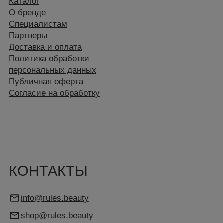
Канал Telegram
Вконтакте
Instagram*
(*принадлежит компании Meta, признанной
экстремистской и запрещённой на
территории РФ)
АДРЕС
Москва, ул. Большая Марьинская 9с1
Яндекс Навигатор
С 10.00 ДО 18.00
+7 (499) 130-70-03
+7 (903) 000-21-72
Подберём уход под вашу кожу
ООО «Правила Красоты» 2025-2026,
Бесплатная консультация специалиста и