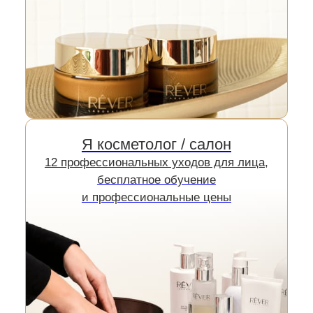
молекулы воды, обеспечивая
пролонгированный эффект увлажнения, а не
минутную свежесть. Наш увлажняющий мист
для лица не содержит агрессивных спиртов
или разрушающих липиды ПАВ. Напротив,
Я косметолог / салон
его состав богат компонентами, идентичными
12 профессиональных уходов для лица,
структурам нашей кожи.
бесплатное обучение
и профессиональные цены
Главная
/
Каталог
/
Очищение и тонизация
Для домашнего ухода
Для косметологов
Я просто смотрю сайт