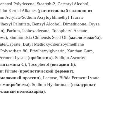
nated Polydecene, Steareth-2, Cetearyl Alcohol,
Palm Kernel Alkanes (
растительный cиликон из
um Acrylate/Sodium Acryloyldimethyl Taurate
lhexyl Palmitate, Benzyl Alcohol, Dimethicone, Oryza
ал
), Parfum, Isohexadecane, Tocopheryl Acetate
рме
), Simmondsia Chinensis Seed Oil (
масло жожоба
),
ate/Caprate, Butyl Methoxydibenzoylmethane
, Polysorbate 80, Ethylhexylglycerin, Xanthan Gum,
erment Lysate (
пробиотик
), Sodium Ascorbyl
 витамина C
), Tocopherol (
витамин Е
),
 Filtrate (
пробиотический фермент
),
(
молочный протеин
), Lactose, Bifida Ferment Lysate
ля микробиома
), Sodium Hyaluronate (
гиалуронат
тельный полисахарид
).