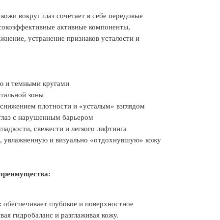
кожи вокруг глаз сочетает в себе передовые
сокоэффективные активные компоненты,
ажнение, устранение признаков усталости и
тью и темными кругами
итальной зоны
 снижением плотности и «усталым» взглядом
 глаз с нарушенным барьером
гладкости, свежести и легкого лифтинга
ую, увлажненную и визуально «отдохнувшую» кожу
преимущества:
: обеспечивает глубокое и поверхностное
вая гидробаланс и разглаживая кожу.