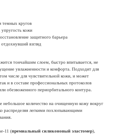
и темных кругов
 упругость кожи
восстановление защитного барьера
 отдохнувший взгляд
ожится тончайшим слоем, быстро впитывается, не
щущение увлажненности и комфорта. Подходит для
 том числе для чувствительной кожи, и может
 так и в составе профессиональных протоколов
 или обезвоженного периорбитального контура.
е небольшое количество на очищенную кожу вокруг
гко распределяя легкими похлопывающими
вания.
ne-11 (
премиальный силиконовый эластомер
),