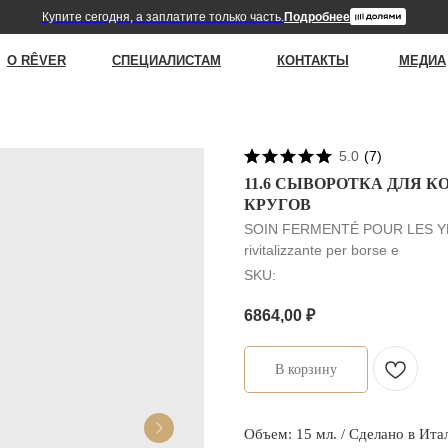
упите сегодня, а заплатите только часть.
Подробнее
ER
СПЕЦИАЛИСТАМ
КОНТАКТЫ
МЕДИА
|
С
5.0
(
7
)
11.6 СЫВОРОТКА ДЛЯ К
КРУГОВ
SOIN FERMENTÉ POUR LES YEUX 
rivitalizzante per borse e
SKU:
6864,00
₽
В корзину
Объем: 15 мл. / Сделано в Ита