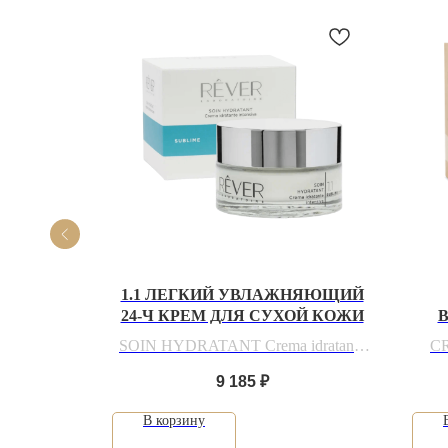
КИЙ
1.1 ЛЕГКИЙ УВЛАЖНЯЮЩИЙ
РЕМ SPF
24-Ч КРЕМ ДЛЯ СУХОЙ КОЖИ
КР
30 SPF
SOIN HYDRATANT Crema idratante
C
intensiva
9 185
₽
В корзину