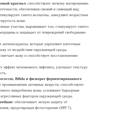
совый крахмал
: способствуют легкому матированию
отечности, обеспечивая свежий и сияющий вид.
стимулируют синтез коллагена, замедляют возрастные
пругость кожи.
темные участки, выравнивает тон, стимулирует синтез
т морщины и защищает от повреждений свободными
л
: антиоксиданты, которые укрепляют клеточные
ожу от воздействия окружающей среды.
, смягчает кожу и способствует восстановлению
ает эффект мгновенного лифтинга, улучшает текстуру
сть.
ococcus, Bifida и фильтрат ферментированного
т проникновение активных веществ, способствуют
енного микробиома кожи, усиливают барьерные
 агрессивных факторов окружающей среды.
methane
: обеспечивает легкую защиту от
ения, предотвращая фотостарение (SPF 7).