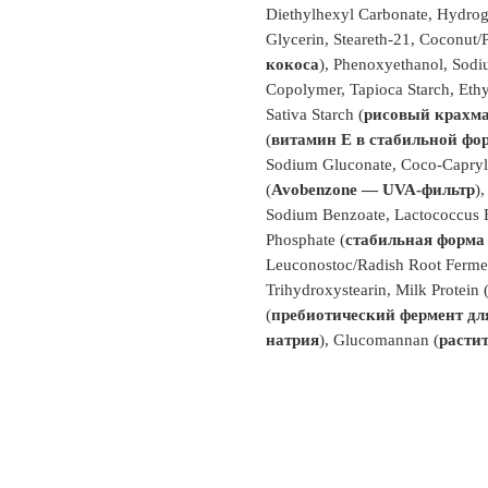
Diethylhexyl Carbonate, Hydroge
Glycerin, Steareth-21, Coconut/
кокоса
), Phenoxyethanol, Sodi
Copolymer, Tapioca Starch, Ethy
Sativa Starch (
рисовый крахм
(
витамин Е в стабильной фо
Sodium Gluconate, Coco-Capryl
(
Avobenzone — UVA-фильтр
)
Sodium Benzoate, Lactococcus F
Phosphate (
стабильная форма
Leuconostoc/Radish Root Ferment
Trihydroxystearin, Milk Protein 
(
пребиотический фермент д
натрия
), Glucomannan (
расти