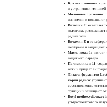
Крахмал тапиоки и ри
и устранению излишней 
Молочные протеины
: 
изменения и повышают у
Витамин C
: осветляет 
коллагена, разглаживае
радикалами.
Витамин E и токоферо
мембраны и защищают к
Масло жожоба
: питает
защитного барьера.
Полисиликон-11
: созд
кожи и придает ей гладко
Лизаты ферментов Lact
корня редиса
: улучшаю
восстановлению естеств
функции и защищают от
Butyl methoxydibenzoyl
ультрафиолетового излуч