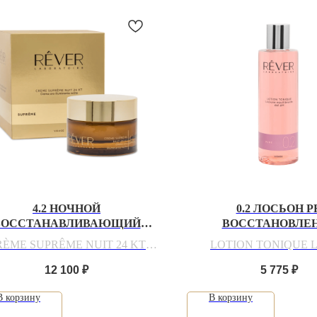
4.2 НОЧНОЙ
0.2 ЛОСЬОН P
ВОССТАНАВЛИВАЮЩИЙ
ВОССТАНОВЛЕ
ЕМ C ЭФФЕКТОМ СИЯНИЯ
RÈME SUPRÊME NUIT 24 KT
LOTION TONIQUE Lo
Crema oro ill. Notte
equilibrante del 
12 100
₽
5 775
₽
В корзину
В корзину