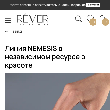
Купите сегодня, а заплатите только часть.
Подробнее
10
0
← Назад
Линия NEMEŚIS в
независимом ресурсе о
красоте