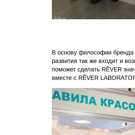
В основу философии бренда 
развития так же входит и во
поможет сделать RÊVER знач
вместе с RÊVER LABORATOR