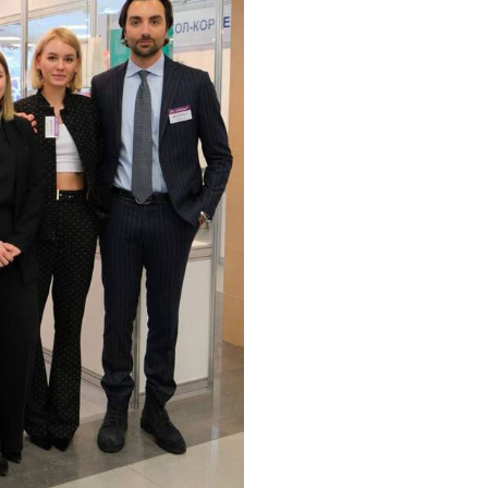
КОНТАКТЫ
НАВИГАЦИЯ
Каталог
info@rules.beauty
О бренде
shop@rules.beauty
Специалистам
Партнеры
Канал Telegram
Доставка и оплата
Политика обработки
Вконтакте
персональных данных