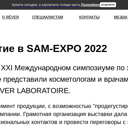
упите сегодня, а заплатите только часть.
Подробнее
ER
СПЕЦИАЛИСТАМ
КОНТАКТЫ
МЕДИА
|
С
тие в SAM-EXPO 2022
 XXI Международном симпозиуме по 
е представили косметологам и врача
ÊVER LABORATOIRE.
имент продукции, с возможностью "продегустир
компании. Грамотная организация выставки дал
иональных контактов и провести переговоры с