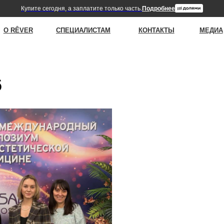
упите сегодня, а заплатите только часть.
Подробнее
ER
СПЕЦИАЛИСТАМ
КОНТАКТЫ
МЕДИА
|
С
6