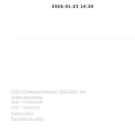
2026-01-23 14:30
ООО «Правила Красоты» 2025-2026, все
права защищены
ИНН: 7743366400
КПП: 774301001
Карта сайта
Разработка сайта